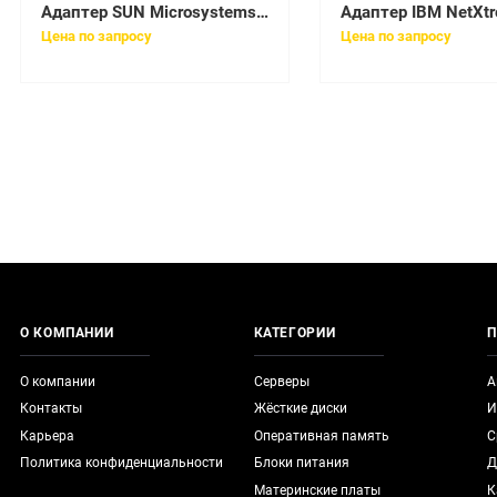
Адаптер SUN Microsystems [501-6635]
Цена по запросу
Цена по запросу
О КОМПАНИИ
КАТЕГОРИИ
П
О компании
Серверы
А
Контакты
Жёсткие диски
И
Карьера
Оперативная память
С
Политика конфиденциальности
Блоки питания
Д
Материнские платы
К