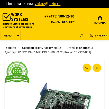
Напишите нам:
zakaz@pr4u.ru
+7 (495) 580-52-10
00
00
Пн.-Пт. 10
-18
КОРЗИНА
дистрибьютор серверного
и сетевого оборудования
$ =76.97 ₽
МЕНЮ
Главная
Серверные комплектующие
Сетевые адаптеры
Адаптер HP NC6134, 64-Bit PCI, 1000 SX Controller [102324-001]