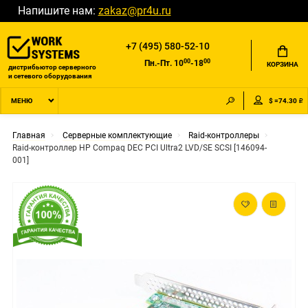
Напишите нам:
zakaz@pr4u.ru
+7 (495) 580-52-10
00
00
Пн.-Пт. 10
-18
КОРЗИНА
дистрибьютор серверного
и сетевого оборудования
$ =74.30 ₽
МЕНЮ
Главная
Серверные комплектующие
Raid-контроллеры
Raid-контроллер HP Compaq DEC PCI Ultra2 LVD/SE SCSI [146094-
001]