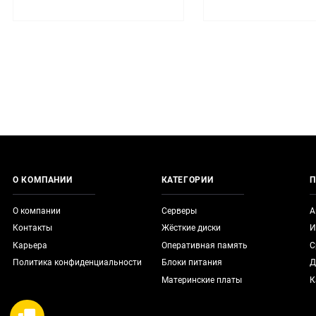
О КОМПАНИИ
КАТЕГОРИИ
П
О компании
Серверы
А
Контакты
Жёсткие диски
И
Карьера
Оперативная память
С
Политика конфиденциальности
Блоки питания
Д
Материнские платы
К