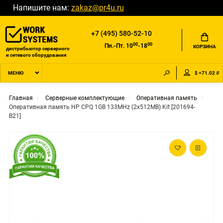
Напишите нам:
zakaz@pr4u.ru
+7 (495) 580-52-10
00
00
Пн.-Пт. 10
-18
КОРЗИНА
дистрибьютор серверного
и сетевого оборудования
$ =71.02 ₽
МЕНЮ
Главная
Серверные комплектующие
Оперативная память
Оперативная память HP CPQ 1GB 133MHz (2x512MB) Kit [201694-
B21]