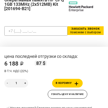
1GB 133MHz (2x512MB) Kit
[201694-B21]
ЗАКАЗАТЬ ЗВОНОК
поможем с выбором
цена последней отгрузки со склада:
87 $
6 188 ₽
В Т.Ч. НДС (22%)
В КОРЗИНУ
УЗНАТЬ ЦЕНУ И НАЛИЧИЕ
✅ Нашли дешевле? Сделаем скидку от цены конкурента!