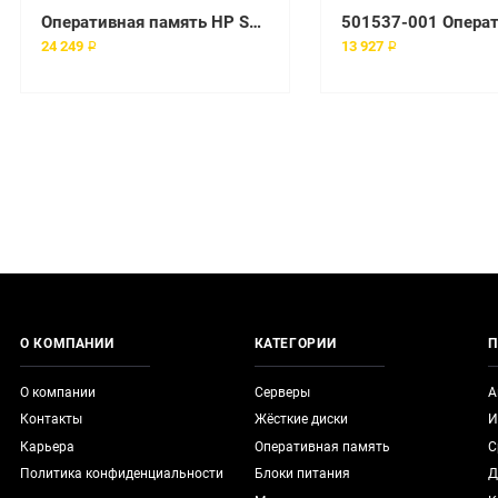
Оперативная память HP SPS-MEM SDRAM,1GB,256Mb,CL2 [115945-042]
24 249 ₽
13 927 ₽
О КОМПАНИИ
КАТЕГОРИИ
П
О компании
Серверы
А
Контакты
Жёсткие диски
И
Карьера
Оперативная память
С
Политика конфиденциальности
Блоки питания
Д