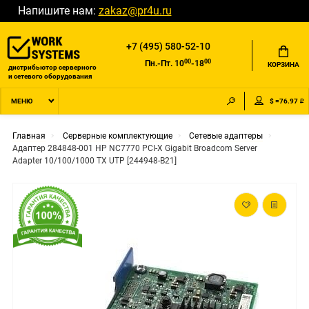
Напишите нам:
zakaz@pr4u.ru
+7 (495) 580-52-10
00
00
Пн.-Пт. 10
-18
КОРЗИНА
дистрибьютор серверного
и сетевого оборудования
$ =76.97 ₽
МЕНЮ
Главная
Серверные комплектующие
Сетевые адаптеры
Адаптер 284848-001 HP NC7770 PCI-X Gigabit Broadcom Server
Adapter 10/100/1000 TX UTP [244948-B21]