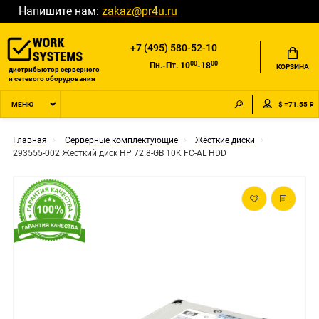
Напишите нам:
zakaz@pr4u.ru
+7 (495) 580-52-10
00
00
Пн.-Пт. 10
-18
КОРЗИНА
дистрибьютор серверного
и сетевого оборудования
$ =71.55 ₽
МЕНЮ
Главная
Серверные комплектующие
Жёсткие диски
293555-002 Жесткий диск HP 72.8-GB 10K FC-AL HDD