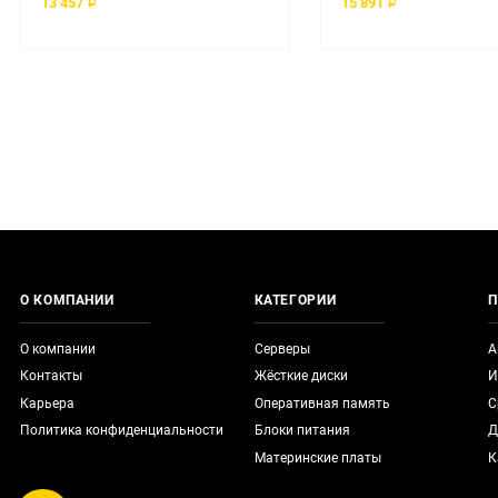
13 457 ₽
15 891 ₽
О КОМПАНИИ
КАТЕГОРИИ
П
О компании
Серверы
А
Контакты
Жёсткие диски
И
Карьера
Оперативная память
С
Политика конфиденциальности
Блоки питания
Д
Материнские платы
К