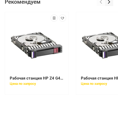
Рекомендуем
Рабочая станция HP Z4 G4, Xeon W-2125, 16GB(2x8GB)DDR4-2666 ECC REG, 512 SSD, 2TB SATA 7200 HDD, No Integrated, mouse, keyboard, Win10p64Workstations
Цена по запросу
Цена по запросу