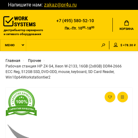
Напишите нам:
zakaz@pr4u.ru
+7 (495) 580-52-10
00
00
Пн.-Пт. 10
-18
КОРЗИНА
дистрибьютор серверного
и сетевого оборудования
$ =78.30 ₽
МЕНЮ
Главная
Прочее
Рабочая станция HP Z4 G4, Xeon W-2133, 16GB (2x8GB) DDR4-2666
ECC Reg, 512GB SSD, DVD-ODD, mouse, keyboard, SD Card Reader,
Win10p64Workstationtier2