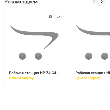
Рекомендуем
Рабочая станция HP Z4 G4, Xeon W-2123, 16GB (2x8GB) DDR4-2666 ECC Reg, 1TB SATA, DVD-ODD, mouse, keyboard, SD Card Reader, Win10p64
Цена по запросу
Цена по запросу