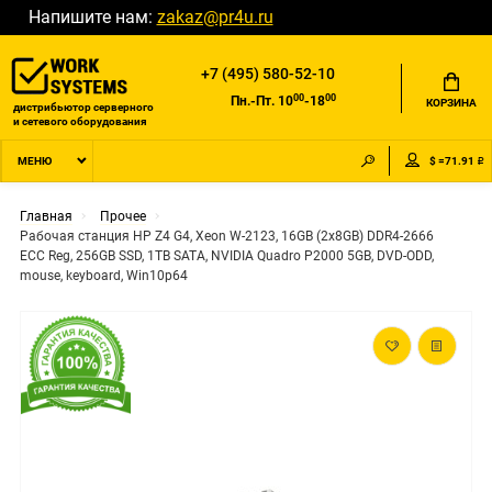
Напишите нам:
zakaz@pr4u.ru
+7 (495) 580-52-10
00
00
Пн.-Пт. 10
-18
КОРЗИНА
дистрибьютор серверного
и сетевого оборудования
$ =71.91 ₽
МЕНЮ
Главная
Прочее
Рабочая станция HP Z4 G4, Xeon W-2123, 16GB (2x8GB) DDR4-2666
ECC Reg, 256GB SSD, 1TB SATA, NVIDIA Quadro P2000 5GB, DVD-ODD,
mouse, keyboard, Win10p64