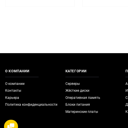
О КОМПАНИИ
КАТЕГОРИИ
П
О компании
Серверы
А
Контакты
Жёсткие диски
И
Карьера
Оперативная память
С
Политика конфиденциальности
Блоки питания
Д
Материнские платы
К