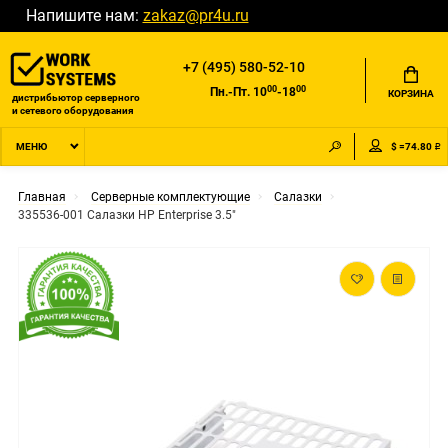
Напишите нам:
zakaz@pr4u.ru
+7 (495) 580-52-10
00
00
Пн.-Пт. 10
-18
КОРЗИНА
дистрибьютор серверного
и сетевого оборудования
$ =74.80 ₽
МЕНЮ
Главная
Серверные комплектующие
Салазки
335536-001 Салазки HP Enterprise 3.5"