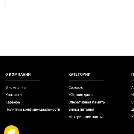
О КОМПАНИИ
КАТЕГОРИИ
П
О компании
Серверы
А
Контакты
Жёсткие диски
И
Карьера
Оперативная память
С
Политика конфиденциальности
Блоки питания
Д
Материнские платы
К