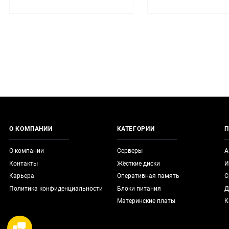
О КОМПАНИИ
КАТЕГОРИИ
П
О компании
Серверы
А
Контакты
Жёсткие диски
И
Карьера
Оперативная память
С
Политика конфиденциальности
Блоки питания
Д
Материнские платы
К