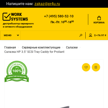
Напишите нам:
zakaz@pr4u.ru
+7 (495) 580-52-10
00
00
Пн.-Пт. 10
-18
КОРЗИНА
дистрибьютор серверного
и сетевого оборудования
$ =76.97 ₽
МЕНЮ
Главная
Серверные комплектующие
Салазки
Салазка HP 3.5" SCSI Tray Caddy for Proliant