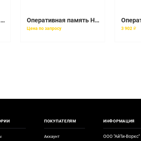
Оперативная память HP 4GB PC2-5300 FBD LP (Refurbished) ВОССТАНОВЛЕННАЯ [398708-061-REF]
Оперативная память HP 2gb PC2-3200 DDR2 ECC Reg Dual Rank ВОССТАНОВЛЕННАЯ [345114-051-REF]
Цена по запросу
3 902 ₽
ОРИИ
ПОКУПАТЕЛЯМ
ИНФОРМАЦИЯ
ООО "АйТи-Воркс"
ы
Аккаунт