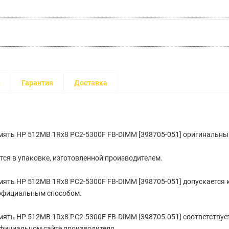
и
Гарантия
Доставка
ять HP 512MB 1Rx8 PC2-5300F FB-DIMM [398705-051] оригинальны
тся в упаковке, изготовленной производителем.
ять HP 512MB 1Rx8 PC2-5300F FB-DIMM [398705-051] допускается к
официальным способом.
ять HP 512MB 1Rx8 PC2-5300F FB-DIMM [398705-051] cоответствуе
фициальном сайте производителя.