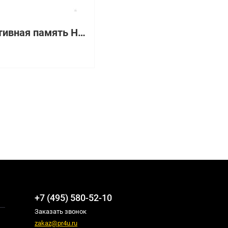
Оперативная память HP 512MB Cache [405835-001]
+7 (495) 580-52-10
Заказать звонок
zakaz@pr4u.ru