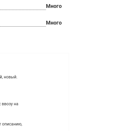
Много
Много
й, новый.
 ввозу на
т описанию,