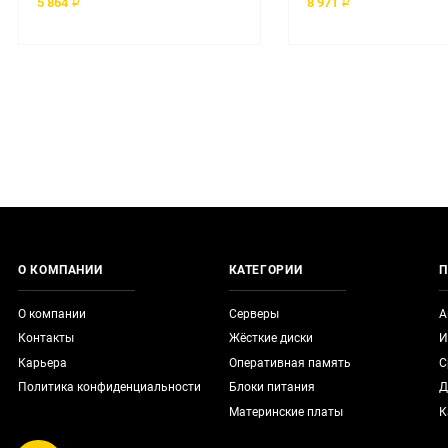
5 864 ₽
8 971 ₽
О КОМПАНИИ
КАТЕГОРИИ
П
О компании
Серверы
А
Контакты
Жёсткие диски
И
Карьера
Оперативная память
С
Политика конфиденциальности
Блоки питания
Д
Материнские платы
К