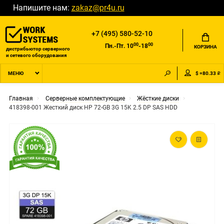
Напишите нам:
zakaz@pr4u.ru
+7 (495) 580-52-10
00
00
Пн.-Пт. 10
-18
КОРЗИНА
дистрибьютор серверного
и сетевого оборудования
$ =80.33 ₽
МЕНЮ
Главная
Серверные комплектующие
Жёсткие диски
418398-001 Жесткий диск HP 72-GB 3G 15K 2.5 DP SAS HDD