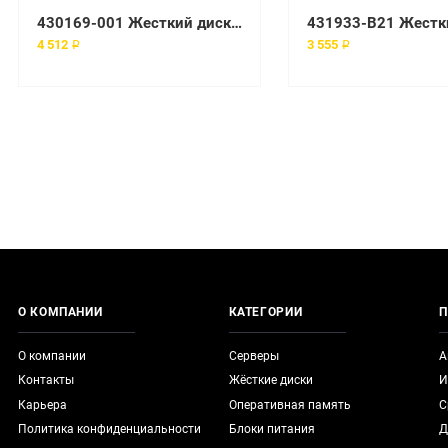
430169-001 Жесткий диск HP 36-GB 3G 15K 2.5 SP SAS HDD
4 512 ₽
3 555 ₽
О КОМПАНИИ
КАТЕГОРИИ
П
О компании
Серверы
А
Контакты
Жёсткие диски
И
Карьера
Оперативная память
С
Политика конфиденциальности
Блоки питания
Д