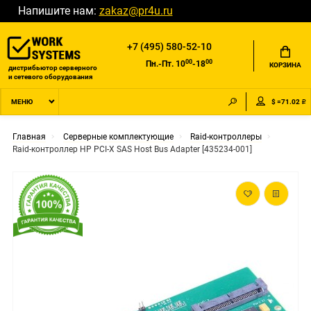
Напишите нам:
zakaz@pr4u.ru
+7 (495) 580-52-10
00
00
Пн.-Пт. 10
-18
КОРЗИНА
дистрибьютор серверного
и сетевого оборудования
$ =71.02 ₽
МЕНЮ
Главная
Серверные комплектующие
Raid-контроллеры
Raid-контроллер HP PCI-X SAS Host Bus Adapter [435234-001]