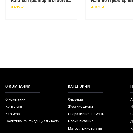
Raid-контроллер IBM ServeRAID MR10k w/o battery [46M0826]
3 619 ₽
4 752 ₽
О КОМПАНИИ
КАТЕГОРИИ
П
О компании
Серверы
А
Контакты
Жёсткие диски
И
Карьера
Оперативная память
С
Политика конфиденциальности
Блоки питания
Д
Материнские платы
К