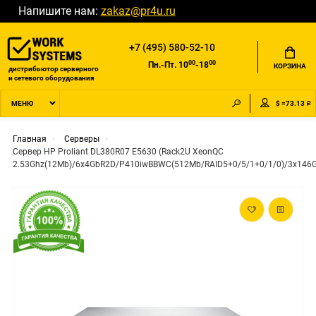
Напишите нам:
zakaz@pr4u.ru
+7 (495) 580-52-10
00
00
Пн.-Пт. 10
-18
КОРЗИНА
дистрибьютор серверного
и сетевого оборудования
$ =73.13 ₽
МЕНЮ
Главная
Серверы
Сервер HP Proliant DL380R07 E5630 (Rack2U XeonQC
2.53Ghz(12Mb)/6x4GbR2D/P410iwBBWC(512Mb/RAID5+0/5/1+0/1/0)/3x146G