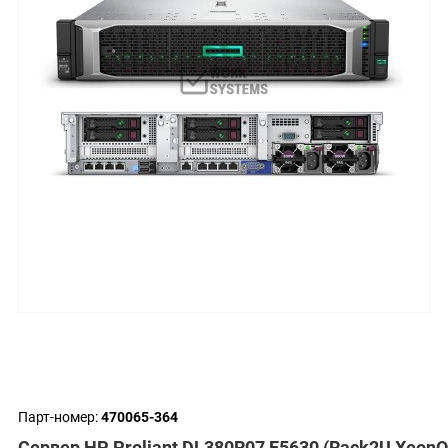
Парт-номер:
470065-364
Сервер HP Proliant DL380R07 E5630 (Rack2U Xeon