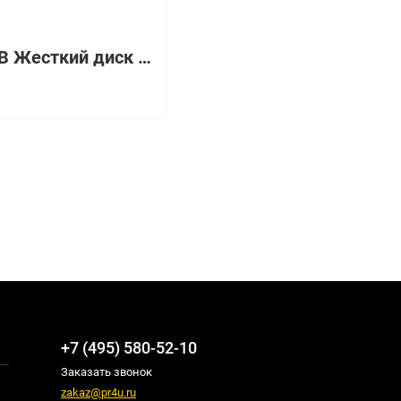
AG751B Жесткий диск HP Enterprise 600 Гб 3.5" 15000 об/мин
+7 (495) 580-52-10
Заказать звонок
zakaz@pr4u.ru