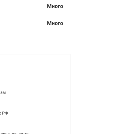
Много
Много
там
ю РФ
редставленному