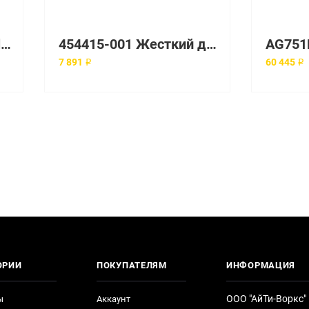
Жесткий диск HP Hewlett-Packard 146.8-GB 10K FC-AL HDD [BD14658225]
454415-001 Жесткий диск HP Enterprise 3.5" 15000 об/мин
7 891 ₽
60 445 ₽
ОРИИ
ПОКУПАТЕЛЯМ
ИНФОРМАЦИЯ
ООО "АйТи-Воркс"
ы
Аккаунт