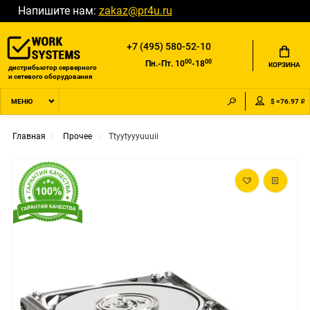
Напишите нам:
zakaz@pr4u.ru
+7 (495) 580-52-10
00
00
Пн.-Пт. 10
-18
КОРЗИНА
дистрибьютор серверного
и сетевого оборудования
$ =76.97 ₽
МЕНЮ
Главная
Прочее
Ttyytyyyuuuii