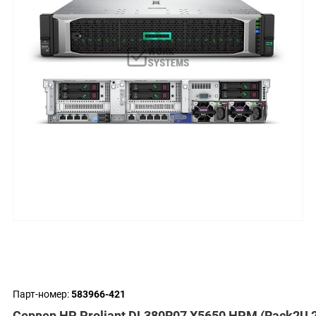
Парт-номер:
583966-421
Сервер HP Proliant DL380R07 X5650 HPM (Rack2U 