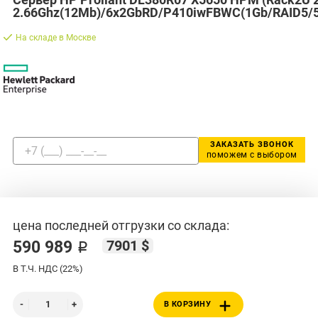
2.66Ghz(12Mb)/6x2GbRD/P410iwFBWC(1Gb/RAID5/5
На складе в Москве
ЗАКАЗАТЬ ЗВОНОК
поможем с выбором
цена последней отгрузки со склада:
7901 $
590 989 ₽
В Т.Ч. НДС (22%)
В КОРЗИНУ