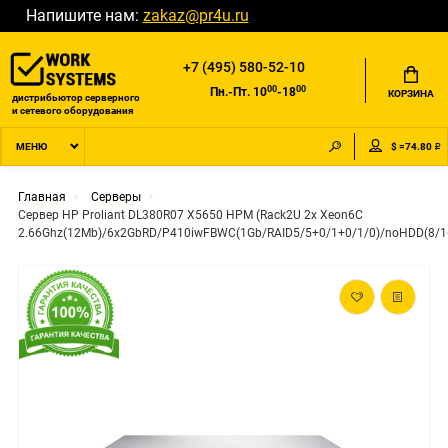
Напишите нам:
zakaz@pr4u.ru
+7 (495) 580-52-10
00
00
Пн.-Пт. 10
-18
КОРЗИНА
дистрибьютор серверного
и сетевого оборудования
$ =74.80 ₽
МЕНЮ
Главная
Серверы
Сервер HP Proliant DL380R07 X5650 HPM (Rack2U 2x Xeon6C
2.66Ghz(12Mb)/6x2GbRD/P410iwFBWC(1Gb/RAID5/5+0/1+0/1/0)/noHDD(8/1