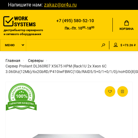
Напишите нам:
zakaz@pr4u.ru
+7 (495) 580-52-10
00
00
Пн.-Пт. 10
-18
КОРЗИНА
дистрибьютор серверного
и сетевого оборудования
$ =73.26 ₽
МЕНЮ
Главная
Серверы
Сервер Proliant DL360R07 X5675 HPM (Rack1U 2x Xeon 6C
3.06Ghz(12Mb)/6x2GbRD/P410iwFBWC(1Gb/RAID5/5+0/1+0/1/0)/noHDD(8)S