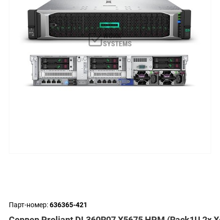
Парт-номер:
636365-421
Сервер Proliant DL360R07 X5675 HPM (Rack1U 2x X