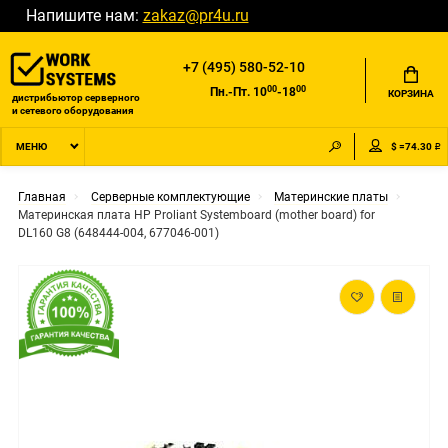
Напишите нам:
zakaz@pr4u.ru
+7 (495) 580-52-10
00
00
Пн.-Пт. 10
-18
КОРЗИНА
дистрибьютор серверного
и сетевого оборудования
$ =74.30 ₽
МЕНЮ
Главная
Серверные комплектующие
Материнские платы
Материнская плата HP Proliant Systemboard (mother board) for
DL160 G8 (648444-004, 677046-001)