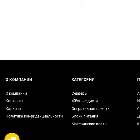
О КОМПАНИИ
КАТЕГОРИИ
П
О компании
Серверы
А
Контакты
Жёсткие диски
И
Карьера
Оперативная память
С
Политика конфиденциальности
Блоки питания
Д
Материнские платы
К