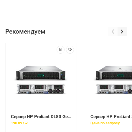
Рекомендуем
Сервер HP Proliant DL80 Gen9 E5-2609v3 Hot Plug Rack(2U)/Xeon6C 1.9GHz(15Mb)/1x8GbR1D_2133/H240(ZM/RAID 0/1/10/5)/noHDD(8)LFF/noDVD/iLOstd(no port)/4HSFans/2x1GbEth/EasyRK/1x550W(NHP)
190 897 ₽
Цена по запросу