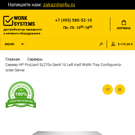
Напишите нам:
zakaz@pr4u.ru
+7 (495) 580-52-10
00
00
Пн.-Пт. 10
-18
КОРЗИНА
дистрибьютор серверного
и сетевого оборудования
$ =74.30 ₽
МЕНЮ
Главная
Серверы
Сервер HP ProLiant SL270s Gen8 1U Left Half Width Tray Configure-to-
order Server