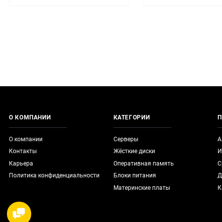
О КОМПАНИИ
КАТЕГОРИИ
П
О компании
Серверы
А
Контакты
Жёсткие диски
И
Карьера
Оперативная память
С
Политика конфиденциальности
Блоки питания
Д
Материнские платы
К