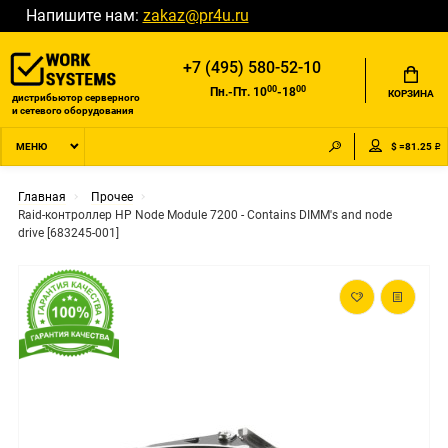
Напишите нам:
zakaz@pr4u.ru
+7 (495) 580-52-10
00
00
Пн.-Пт. 10
-18
КОРЗИНА
дистрибьютор серверного
и сетевого оборудования
$ =81.25 ₽
МЕНЮ
Главная
Прочее
Raid-контроллер HP Node Module 7200 - Contains DIMM's and node
drive [683245-001]