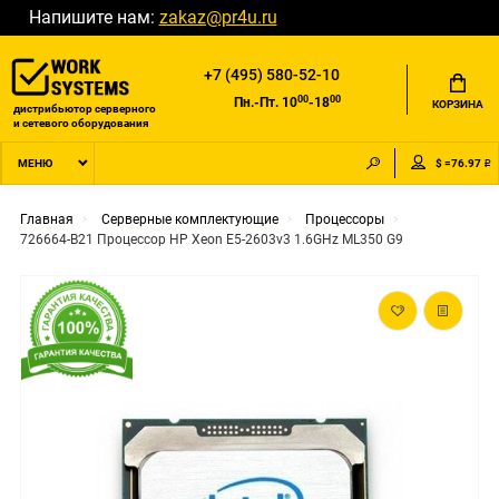
Напишите нам:
zakaz@pr4u.ru
+7 (495) 580-52-10
00
00
Пн.-Пт. 10
-18
КОРЗИНА
дистрибьютор серверного
и сетевого оборудования
$ =76.97 ₽
МЕНЮ
Главная
Серверные комплектующие
Процессоры
726664-B21 Процессор HP Xeon E5-2603v3 1.6GHz ML350 G9