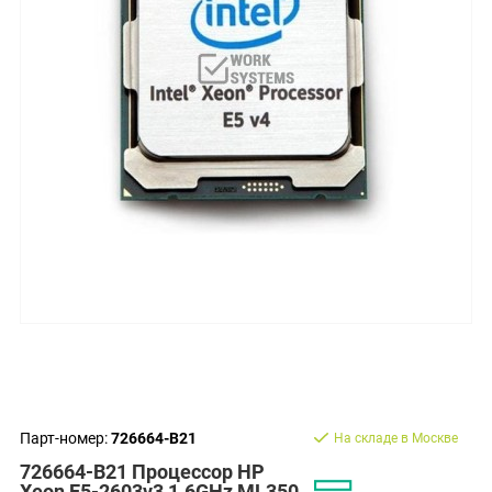
Парт-номер:
726664-B21
На складе в Москве
726664-B21 Процессор HP
Xeon E5-2603v3 1.6GHz ML350