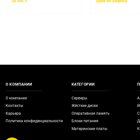
28 300 ₽
Цена по запросу
О КОМПАНИИ
КАТЕГОРИИ
П
О компании
Серверы
А
Контакты
Жёсткие диски
И
Карьера
Оперативная память
С
Политика конфиденциальности
Блоки питания
Д
Материнские платы
К