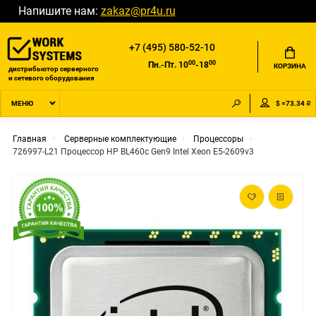
Напишите нам:
zakaz@pr4u.ru
+7 (495) 580-52-10
00
00
Пн.-Пт. 10
-18
КОРЗИНА
дистрибьютор серверного
и сетевого оборудования
$ =73.34 ₽
МЕНЮ
Главная
Серверные комплектующие
Процессоры
726997-L21 Процессор HP BL460c Gen9 Intel Xeon E5-2609v3