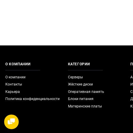
О КОМПАНИИ
КАТЕГОРИИ
П
О компании
Серверы
А
Контакты
Жёсткие диски
И
Карьера
Оперативная память
С
Политика конфиденциальности
Блоки питания
Д
Материнские платы
К