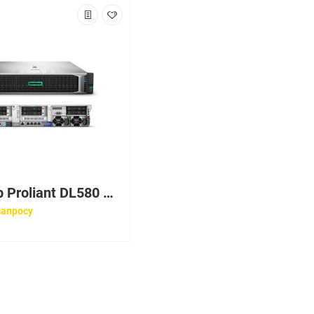
Сервер Proliant DL580 Gen10 Platinum8164Rack(4U)/4xXeon26C 2GHz(35,75Mb)/8x32GbR2D_2666/P408i-pFBWC(2Gb/RAID 0/1/10/5/50/6/60)/noHDD(8/ 48up)SFF/12HPFans/OVadv/2x10/25Gb640FLR-SFP28/16xPCIe/ EasyRK+CMA/4x1600W
запросу