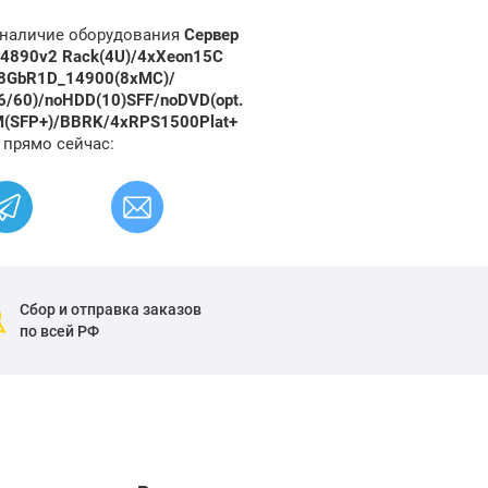
и наличие оборудования
Сервер
7-4890v2 Rack(4U)/4xXeon15C
x8GbR1D_14900(8xMC)/
6/60)/noHDD(10)SFF/noDVD(opt.
OM(SFP+)/BBRK/4xRPS1500Plat+
 прямо сейчас:
Сбор и отправка заказов
по всей РФ