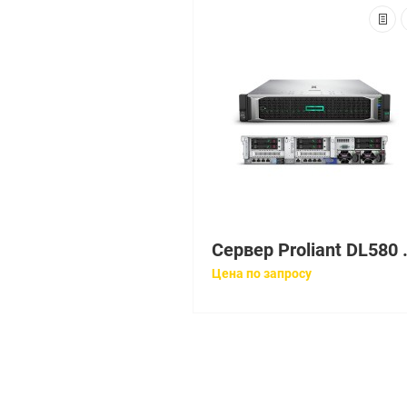
Сервер Proliant DL580 Gen10 Gold 6148 Rack(4U)/4xXeon20C 2.4GHz(27,
Цена по запросу