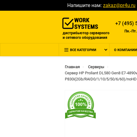
Напишите нам:
zakaz@pr4u.ru
+7 (495) 
Пн.-Пт.
дистрибьютор серверного
и сетевого оборудования
ВСЕ КАТЕГОРИИ
О КОМПАНИИ
Главная
Серверы
Сервер HP Proliant DL580 Gen8 E7-489
P830i(2Gb/RAID0/1/10/5/50/6/60)/noHD