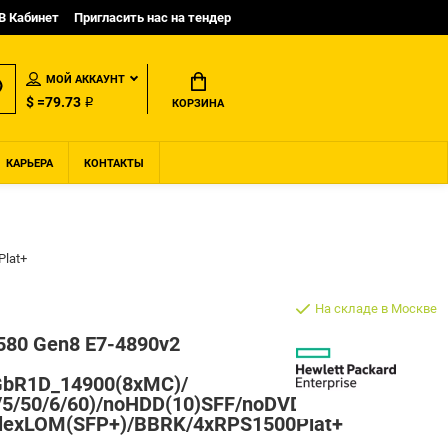
B Кабинет
Пригласить нас на тендер
МОЙ АККАУНТ
$ =79.73 ₽
КОРЗИНА
КАРЬЕРА
КОНТАКТЫ
Plat+
На складе в Москве
L580 Gen8 E7-4890v2
GbR1D_14900(8xMC)/
/5/50/6/60)/noHDD(10)SFF/noDVD(opt.
FlexLOM(SFP+)/BBRK/4xRPS1500Plat+