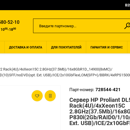
B2
580-52-10
00
00
 10
-18
ДОСТАВКА И ОПЛАТА
ДЛЯ ПОКУПАТЕЛЕЙ
ГАРАНТИЯ И СЕРВИС
0v2 Rack(4U)/4xXeon15C 2.8GHz(37.5Mb)/16x8GbR1D_14900(8xMC)/
D(10)SFF/noDVD(opt. Ext. USB)/ICE/2x10GbFlexLOM(SFP+)/BBRK/4xRPS1500
Парт-номер:
728544-421
Сервер HP Proliant D
Rack(4U)/4xXeon15C
2.8GHz(37.5Mb)/16x8
P830i(2Gb/RAID0/1/10
Ext. USB)/ICE/2x10Gb