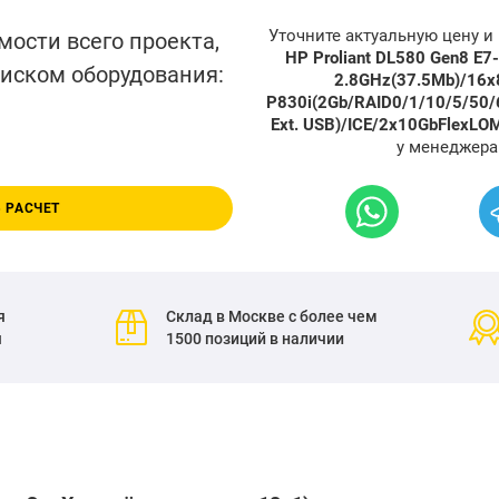
Уточните актуальную цену 
мости всего проекта,
HP Proliant DL580 Gen8 E
писком оборудования:
2.8GHz(37.5Mb)/16
P830i(2Gb/RAID0/1/10/5/50/
Ext. USB)/ICE/2x10GbFlexL
у менеджера
 РАСЧЕТ
я
Склад в Москве с более чем
я
1500 позиций в наличии