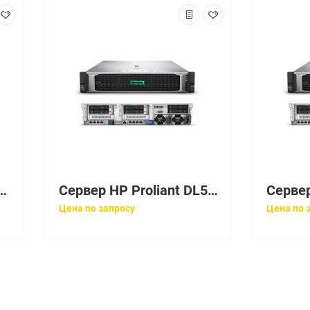
5Mb)/8x16GbR1D_2666/P408i-pFBWC(2Gb/RAID 0/1/10/5/50/6/60)/noHDD(8/ 48up)SFF/12HPFans/OVadv/2x10Gb535FLR-T/16xPCIe/EasyRK+CMA/ 4x1600W
Сервер HP Proliant DL580 Gen9 E7-8890v4 Rack(4U)/4xXeon24C 2.2GHz(60Mb)/16x16GbR1D_2400(8xMC)/P830i(4Gb/RAID0/1/10/5/50/6/60)/noHDD(5/10up)SFF/4HPFans/OVadv/2x10GbSFP+ FlexLOM/BBRK/4xRPS1500Plat+
Цена по запросу
Цена по 