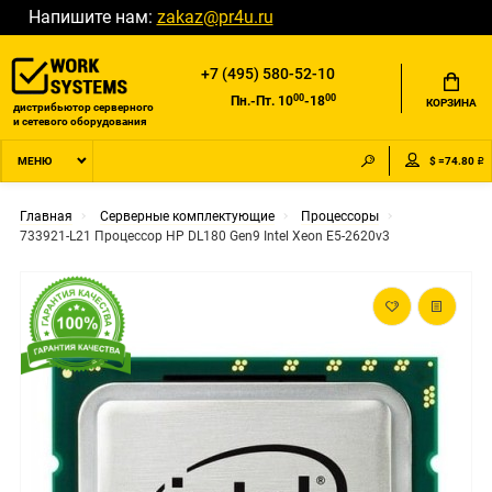
Напишите нам:
zakaz@pr4u.ru
+7 (495) 580-52-10
00
00
Пн.-Пт. 10
-18
КОРЗИНА
дистрибьютор серверного
и сетевого оборудования
$ =74.80 ₽
МЕНЮ
Главная
Серверные комплектующие
Процессоры
733921-L21 Процессор HP DL180 Gen9 Intel Xeon E5-2620v3