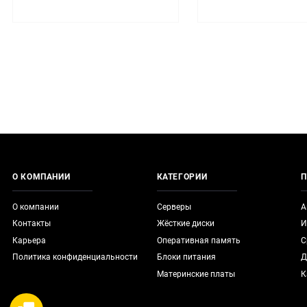
О КОМПАНИИ
КАТЕГОРИИ
П
О компании
Серверы
А
Контакты
Жёсткие диски
И
Карьера
Оперативная память
С
Политика конфиденциальности
Блоки питания
Д
Материнские платы
К