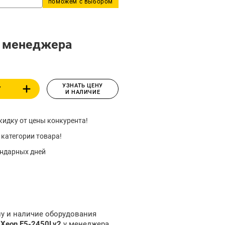
поможем с выбором
у менеджера
УЗНАТЬ ЦЕНУ
У
И НАЛИЧИЕ
идку от цены конкурента!
 категории товара!
ендарных дней
ну и наличие оборудования
 Xeon E5-2450Lv2
у менеджера