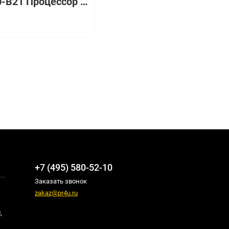
724190-B21 Процессор HP Intel Xeon E5-2450Lv2 1.7GHz BL420c G8
₽
+7 (495) 580-52-10
Заказать звонок
zakaz@pr4u.ru
,
,