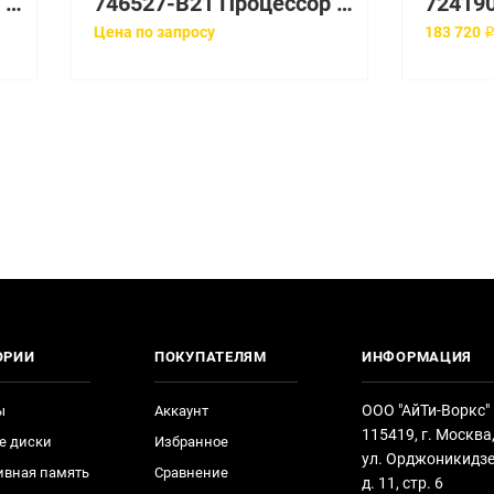
667372-B21 Процессор HP Intel Xeon E5-2470 2.3GHz BL420c G8
746527-B21 Процессор Intel Xeon E5-2450Lv2
Цена по запросу
183 720 
ОРИИ
ПОКУПАТЕЛЯМ
ИНФОРМАЦИЯ
ООО "АйТи-Воркс"
ы
Аккаунт
115419, г. Москва
е диски
Избранное
ул. Орджоникидзе
ивная память
Сравнение
д. 11, стр. 6