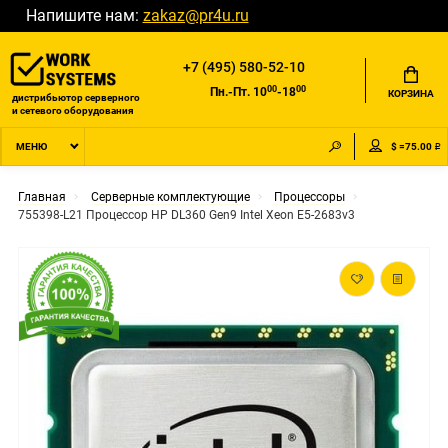
Напишите нам:
zakaz@pr4u.ru
+7 (495) 580-52-10
00
00
Пн.-Пт. 10
-18
КОРЗИНА
дистрибьютор серверного
и сетевого оборудования
$ =75.00 ₽
МЕНЮ
Главная
Серверные комплектующие
Процессоры
755398-L21 Процессор HP DL360 Gen9 Intel Xeon E5-2683v3