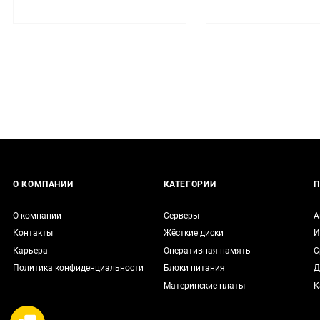
О КОМПАНИИ
КАТЕГОРИИ
П
О компании
Серверы
А
Контакты
Жёсткие диски
И
Карьера
Оперативная память
С
Политика конфиденциальности
Блоки питания
Д
Материнские платы
К