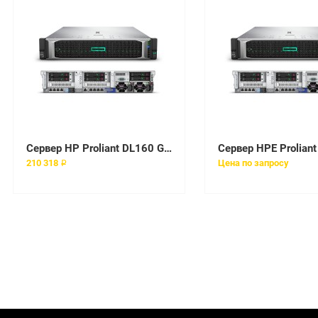
Сервер HP Proliant DL160 Gen9 E5-2609v3 Hot Plug Rack(1U)/Xeon6C 1.9GHz(15Mb)/2x8GbR1D_2133/H240(ZM/RAID 0/1/10/5)/noHDD(8)SFF/noDVD/iLOstd(w/o port)/2x1GbEth/EasyRK/1x550W(NHP)
210 318 ₽
Цена по запросу