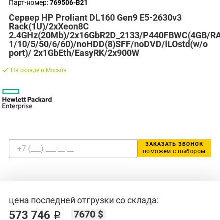
Парт-номер:
769506-B21
Сервер HP Proliant DL160 Gen9 E5-2630v3
Rack(1U)/2xXeon8C
2.4GHz(20Mb)/2x16GbR2D_2133/P440FBWC(4GB/RA
1/10/5/50/6/60)/noHDD(8)SFF/noDVD/iLOstd(w/o
port)/ 2x1GbEth/EasyRK/2x900W
На складе в Москве
ЗАКАЗАТЬ ЗВОНОК
поможем с выбором
цена последней отгрузки со склада:
7670 $
573 746 ₽