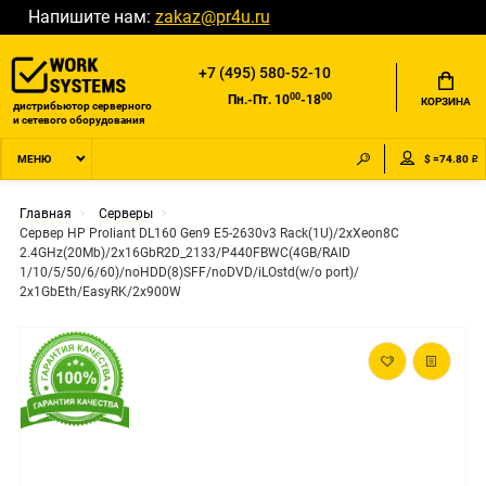
Напишите нам:
zakaz@pr4u.ru
+7 (495) 580-52-10
00
00
Пн.-Пт. 10
-18
КОРЗИНА
дистрибьютор серверного
и сетевого оборудования
$ =74.80 ₽
МЕНЮ
Главная
Серверы
Сервер HP Proliant DL160 Gen9 E5-2630v3 Rack(1U)/2xXeon8C
2.4GHz(20Mb)/2x16GbR2D_2133/P440FBWC(4GB/RAID
1/10/5/50/6/60)/noHDD(8)SFF/noDVD/iLOstd(w/o port)/
2x1GbEth/EasyRK/2x900W