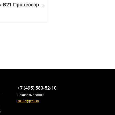
726996-B21 Процессор HP Intel Xeon E5-2623v3 3.0GHz BL460c G9
+7 (495) 580-52-10
Заказать звонок
zakaz@pr4u.ru
,
,