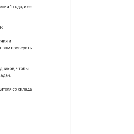
ии 1 года, и ее
P.
ния и
т вам проверить
дников, чтобы
задач.
ителя со склада