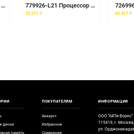
Процессор 779830-L21 HP 3000Mhz
779926-L21 Процессор HP Intel Xeon E5-2623v3 3.0GHz DL120 G9
52 271 ₽
82 427 ₽
ОРИИ
ПОКУПАТЕЛЯМ
ИНФОРМАЦИЯ
ООО "АйТи-Воркс"
ы
Аккаунт
115419, г. Москва
е диски
Избранное
ул. Орджоникидзе
ивная память
Сравнение