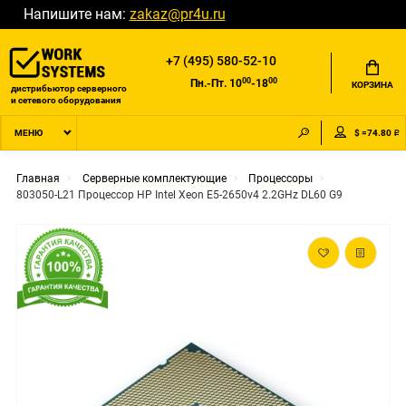
Напишите нам:
zakaz@pr4u.ru
+7 (495) 580-52-10
00
00
Пн.-Пт. 10
-18
КОРЗИНА
дистрибьютор серверного
и сетевого оборудования
$ =74.80 ₽
МЕНЮ
Главная
Серверные комплектующие
Процессоры
803050-L21 Процессор HP Intel Xeon E5-2650v4 2.2GHz DL60 G9