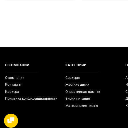
О КОМПАНИИ
КАТЕГОРИИ
П
О компании
Серверы
А
Контакты
Жёсткие диски
И
Карьера
Оперативная память
С
Политика конфиденциальности
Блоки питания
Д
Материнские платы
К