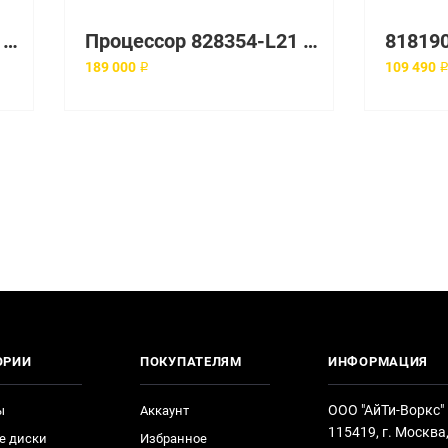
Процессор 801258-L21 HP 2600Mhz
Процессор 828354-L21 HP 2200Mhz
189 000 ₽
109 490 
ОРИИ
ПОКУПАТЕЛЯМ
ИНФОРМАЦИЯ
ООО "АйТи-Воркс"
ы
Аккаунт
115419, г. Москва
е диски
Избранное