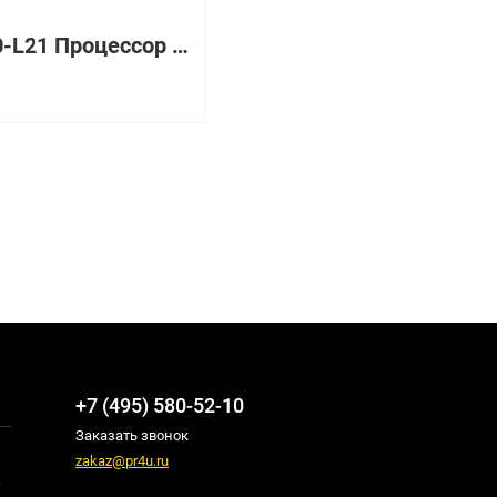
818190-L21 Процессор HP ProLiant DL380 Gen9 E5-2623v4,
₽
+7 (495) 580-52-10
Заказать звонок
zakaz@pr4u.ru
,