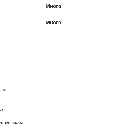
Много
Много
там
Ф.
официальном