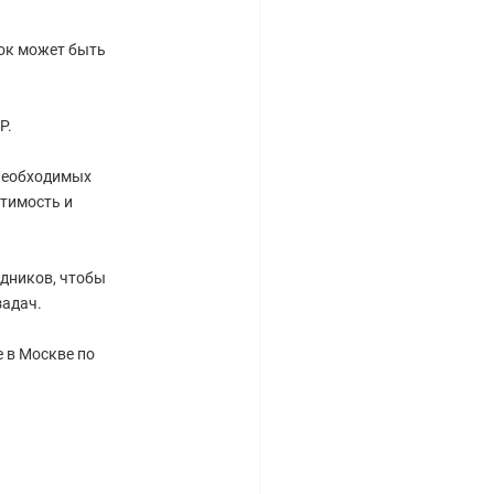
рок может быть
P.
 необходимых
тимость и
дников, чтобы
задач.
е в Москве по