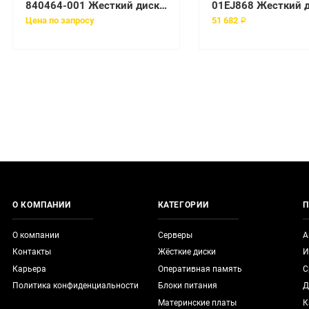
840464-001 Жесткий диск HP SPS-DRV 1.2TB HDD 6G SAS 10K SFF XCSG
Цена по запросу
51 682 ₽
О КОМПАНИИ
КАТЕГОРИИ
П
О компании
Серверы
А
Контакты
Жёсткие диски
И
Карьера
Оперативная память
С
Политика конфиденциальности
Блоки питания
Д
Материнские платы
К