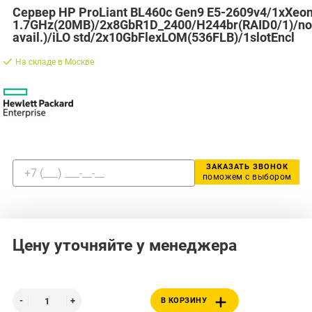
Сервер HP ProLiant BL460c Gen9 E5-2609v4/1xXeo
1.7GHz(20MB)/2x8GbR1D_2400/H244br(RAID0/1)/n
avail.)/iLO std/2x10GbFlexLOM(536FLB)/1slotEncl
На складе в Москве
ЗАКАЗАТЬ ЗВОНОК
поможем с выбором
Цену уточняйте у менеджера
В КОРЗИНУ