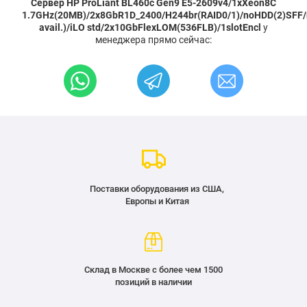
Сервер HP ProLiant BL460c Gen9 E5-2609v4/1xXeon8C
1.7GHz(20MB)/2x8GbR1D_2400/H244br(RAID0/1)/noHDD(2)SFF/
avail.)/iLO std/2x10GbFlexLOM(536FLB)/1slotEncl
у
менеджера прямо сейчас:
Поставки оборудования из США,
Европы и Китая
Склад в Москве с более чем 1500
позиций в наличии