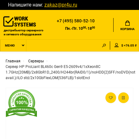
Напишите нам:
zakaz@pr4u.ru
+7 (495) 580-52-10
00
00
Пн.-Пт. 10
-18
КОРЗИНА
дистрибьютор серверного
и сетевого оборудования
$ =76.05 ₽
МЕНЮ
Главная
Серверы
Сервер HP ProLiant BL460c Gen9 E5-2609v4/1xXeon8C
1.7GHz(20MB)/2x8GbR1D_2400/H244br(RAID0/1)/noHDD(2)SFF/noDVD(not
avail.)/iLO std/2x10GbFlexLOM(536FLB)/1slotEncl