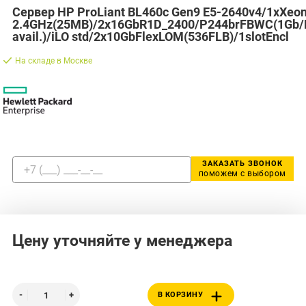
Сервер HP ProLiant BL460c Gen9 E5-2640v4/1xXeo
2.4GHz(25MB)/2x16GbR1D_2400/P244brFBWC(1Gb/R
avail.)/iLO std/2x10GbFlexLOM(536FLB)/1slotEncl
На складе в Москве
ЗАКАЗАТЬ ЗВОНОК
поможем с выбором
Цену уточняйте у менеджера
В КОРЗИНУ