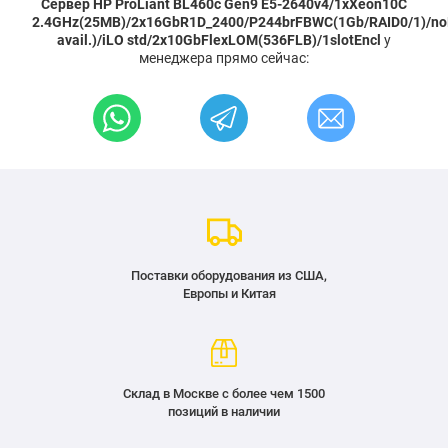
Сервер HP ProLiant BL460c Gen9 E5-2640v4/1xXeon10C
2.4GHz(25MB)/2x16GbR1D_2400/P244brFBWC(1Gb/RAID0/1)/no
avail.)/iLO std/2x10GbFlexLOM(536FLB)/1slotEncl
у
менеджера прямо сейчас:
Поставки оборудования из США,
Европы и Китая
Склад в Москве с более чем 1500
позиций в наличии