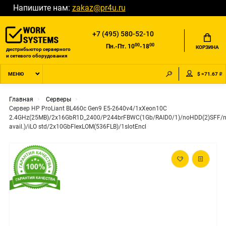
Напишите нам:
zakaz@pr4u.ru
+7 (495) 580-52-10
00
00
Пн.-Пт. 10
-18
КОРЗИНА
дистрибьютор серверного
и сетевого оборудования
$ =71.67 ₽
МЕНЮ
Главная
Серверы
Сервер HP ProLiant BL460c Gen9 E5-2640v4/1xXeon10C
2.4GHz(25MB)/2x16GbR1D_2400/P244brFBWC(1Gb/RAID0/1)/noHDD(2)SFF/
avail.)/iLO std/2x10GbFlexLOM(536FLB)/1slotEncl