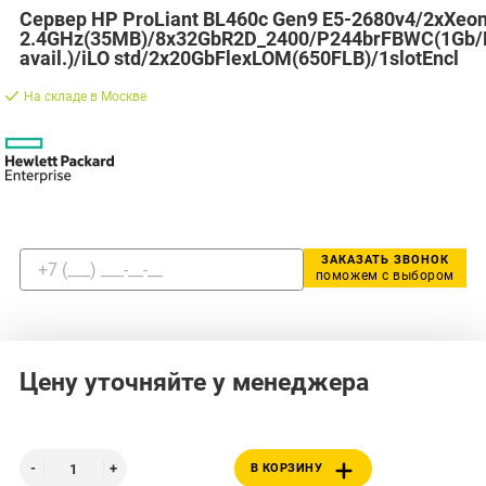
Сервер HP ProLiant BL460c Gen9 E5-2680v4/2xXeo
2.4GHz(35MB)/8x32GbR2D_2400/P244brFBWC(1Gb/R
avail.)/iLO std/2x20GbFlexLOM(650FLB)/1slotEncl
На складе в Москве
ЗАКАЗАТЬ ЗВОНОК
поможем с выбором
Цену уточняйте у менеджера
В КОРЗИНУ