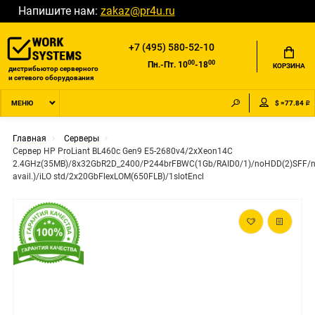
Напишите нам:
zakaz@pr4u.ru
+7 (495) 580-52-10
00
00
Пн.-Пт. 10
-18
КОРЗИНА
дистрибьютор серверного
и сетевого оборудования
$ =77.84 ₽
МЕНЮ
Главная
Серверы
Сервер HP ProLiant BL460c Gen9 E5-2680v4/2xXeon14C
2.4GHz(35MB)/8x32GbR2D_2400/P244brFBWC(1Gb/RAID0/1)/noHDD(2)SFF/
avail.)/iLO std/2x20GbFlexLOM(650FLB)/1slotEncl