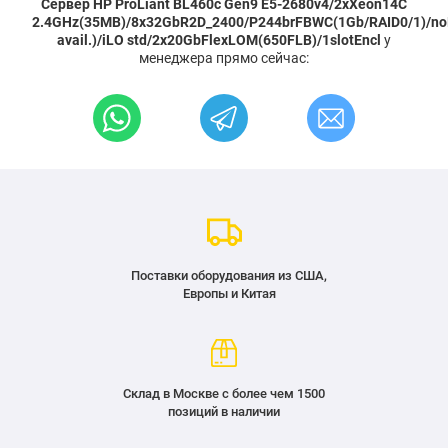
Сервер HP ProLiant BL460c Gen9 E5-2680v4/2xXeon14C
2.4GHz(35MB)/8x32GbR2D_2400/P244brFBWC(1Gb/RAID0/1)/no
avail.)/iLO std/2x20GbFlexLOM(650FLB)/1slotEncl
у
менеджера прямо сейчас:
Поставки оборудования из США,
Европы и Китая
Склад в Москве с более чем 1500
позиций в наличии