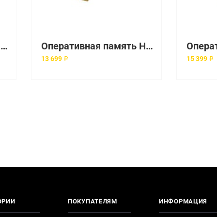
Оперативная память HP 16GB 2Rx4 PC4-2400T-R DDR4 Registered Kit [836220-B21]
Оперативная память HP 8GB Single Rank x8 DDR4-2400 CAS-17-17-17 Regist [819410-001]
13 699 ₽
15 399 ₽
ОРИИ
ПОКУПАТЕЛЯМ
ИНФОРМАЦИЯ