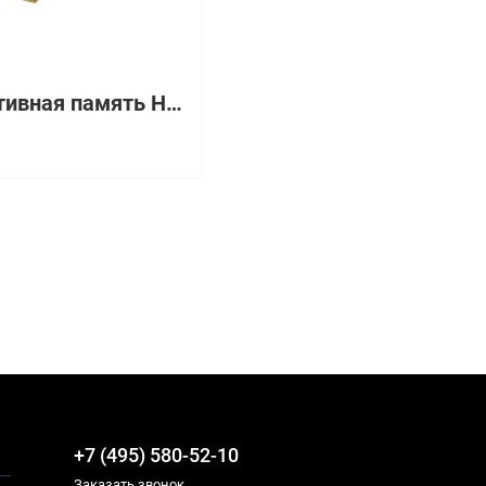
Оперативная память HPE 16GB (1 x 16GB) Dual Rank x4 DDR4-2400 [809081-081]
+7 (495) 580-52-10
Заказать звонок