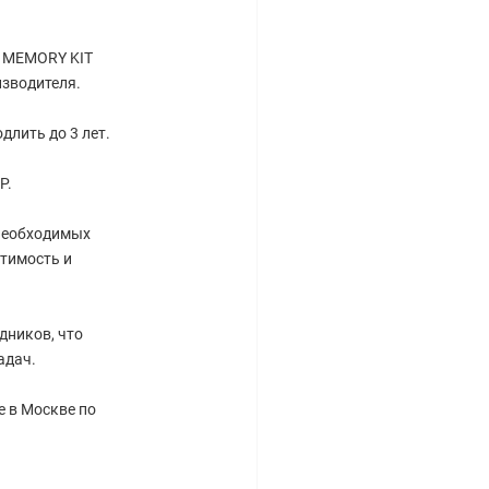
D MEMORY KIT
изводителя.
длить до 3 лет.
P.
 необходимых
тимость и
дников, что
адач.
е в Москве по