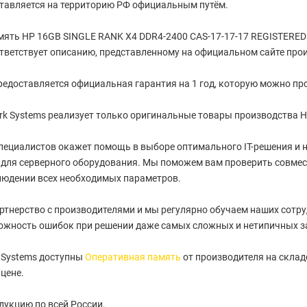
ставляется на территорию РФ официальным путём.
мять HP 16GB SINGLE RANK X4 DDR4-2400 CAS-17-17-17 REGISTERE
ответствует описанию, представленному на официальном сайте про
редоставляется официальная гарантия на 1 год, которую можно про
k Systems реализует только оригинальные товары производства H
пециалистов окажет помощь в выборе оптимального IT-решения и
для серверного оборудования. Мы поможем вам проверить совмес
людении всех необходимых параметров.
артнерство с производителями и мы регулярно обучаем наших сотру
ожность ошибок при решении даже самых сложных и нетипичных з
 Systems доступны
Оперативная память
от производителя на склад
цене.
укцию по всей России.