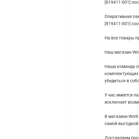
[819411-001] по
Оперативная па
[819411-001] со
На все товары п
Наш магазин Wor
Наша команда с
комплектующих 
убедиться в соб
У нас имеется п
исключает возм
В магазине Work
самой выгодной 
Доставляем прод