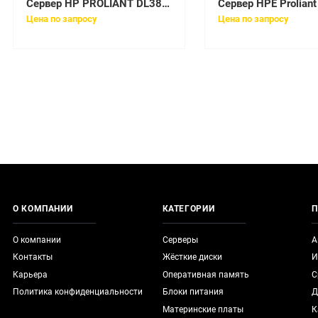
Сервер HP PROLIANT DL380 GEN10 1X3106 1X16GB 8XLFF 1X500W [868709-B21]
Цена по запросу
Цена по запросу
О КОМПАНИИ
КАТЕГОРИИ
П
О компании
Серверы
А
Контакты
Жёсткие диски
И
Карьера
Оперативная память
С
Политика конфиденциальности
Блоки питания
Д
Материнские платы
К