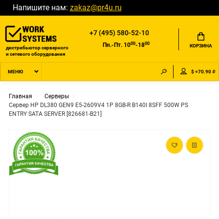
Напишите нам:
zakaz@pr4u.ru
+7 (495) 580-52-10
00
00
Пн.-Пт. 10
-18
КОРЗИНА
дистрибьютор серверного
и сетевого оборудования
$ =70.90 ₽
МЕНЮ
Главная
Серверы
Сервер HP DL380 GEN9 E5-2609V4 1P 8GB-R B140I 8SFF 500W PS
ENTRY SATA SERVER [826681-B21]