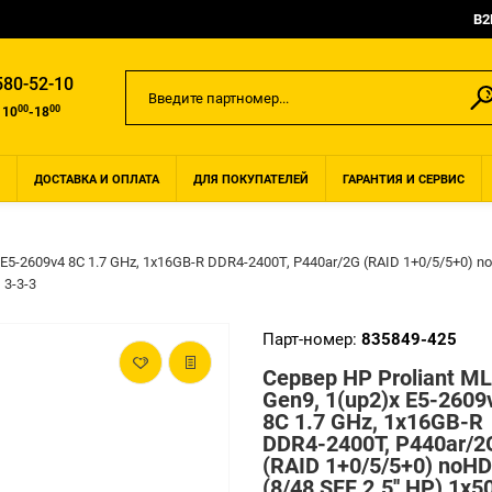
B2
580-52-10
00
00
 10
-18
ДОСТАВКА И ОПЛАТА
ДЛЯ ПОКУПАТЕЛЕЙ
ГАРАНТИЯ И СЕРВИС
 E5-2609v4 8C 1.7 GHz, 1x16GB-R DDR4-2400T, P440ar/2G (RAID 1+0/5/5+0) no
 3-3-3
Парт-номер:
835849-425
Сервер HP Proliant M
Gen9, 1(up2)x E5-2609
8C 1.7 GHz, 1x16GB-R
DDR4-2400T, P440ar/2
(RAID 1+0/5/5+0) noH
(8/48 SFF 2.5'' HP) 1x