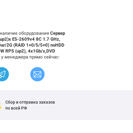
и наличие оборудования
Сервер
(up2)x E5-2609v4 8C 1.7 GHz,
ar/2G (RAID 1+0/5/5+0) noHDD
00W RPS (up2), 4x1Gb/s,DVD
3
у менеджера прямо сейчас:
Сбор и отправка заказов
по всей РФ