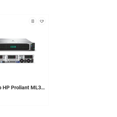
Сервер HP Proliant ML350 Gen9, 1(up2)x E5-2609v3 6C 1.9 GHz, DDR4-2133 1x16GB-R, P440ar/2GB (RAID 1+0/5/5+0/6/6+0) 2x300GB 10K SAS (8/48 SFF 2.5'' HP) 1x500W Flex Plat (up2), 4x1Gb/s,DVDRW,iLO4.2,Tower-5U,3-3-3
₽