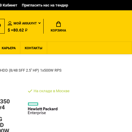
B Кабинет
Пригласить нас на тендер
МОЙ АККАУНТ
$ =80.62 ₽
КОРЗИНА
КАРЬЕРА
КОНТАКТЫ
HDD (8/48 SFF 2.5'' HP) 1x500W RPS
На складе в Москве
L350
v4
G
DD
500W