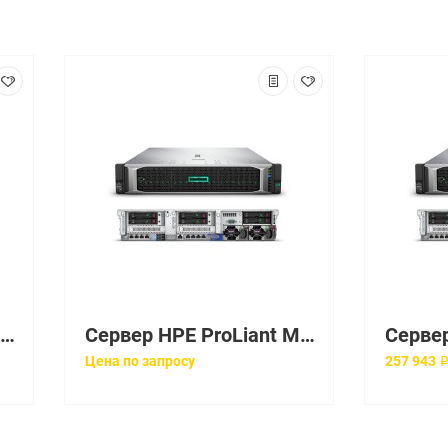
Сервер HP ProLiant ML350 Gen10 Bronze 3106 HotPlug Tower(4U)/Xeon8C 1.7GHz(11Mb)/1x16GbR1D_2666/E208i-a(ZM/RAID 0/1/10/5)/noHDD(4/12up)LFF/DVD-RW/iLOstd/2NHPFans/4x1GbEth/1x500W(NHP)
Сервер HPE ProLiant ML350 Gen10 Silver 4210 Tower(4U)/Xeon10C 2.2GHz(14MB)/1x16GbR1D_2933/P408i-aFBWC(2Gb/RAID 0/1/10/5/50/6/60)/noHDD(8/24up)SFF/noDVD/iLOstd/6NHPFans/4x1GbEth/1x800W(2up)
Цена по запросу
257 943 