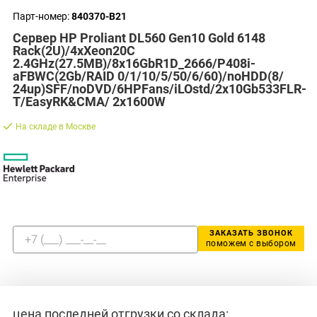
Парт-номер:
840370-B21
Сервер HP Proliant DL560 Gen10 Gold 6148
Rack(2U)/4xXeon20C
2.4GHz(27.5MB)/8x16GbR1D_2666/P408i-
aFBWC(2Gb/RAID 0/1/10/5/50/6/60)/noHDD(8/
24up)SFF/noDVD/6HPFans/iLOstd/2x10Gb533FLR-
T/EasyRK&CMA/ 2x1600W
На складе в Москве
ЗАКАЗАТЬ ЗВОНОК
поможем с выбором
цена последней отгрузки со склада: