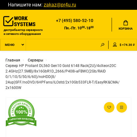
Напишите нам:
zakaz@pr4u.ru
+7 (495) 580-52-10
00
00
Пн.-Пт. 10
-18
КОРЗИНА
дистрибьютор серверного
и сетевого оборудования
$ =74.30 ₽
МЕНЮ
Главная
Серверы
Сервер HP Proliant DL560 Gen10 Gold 6148 Rack(2U)/4xXeon20C
2.4GHz(27.5MB)/8x16GbR1D_2666/P408i-aFBWC(2Gb/RAID
0/1/10/5/50/6/60)/noHDD(8/
24up)SFF/noDVD/6HPFans/iLOstd/2x10Gb533FLR-T/EasyRK&CMA/
2x1600W