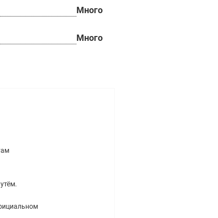
Много
Много
там
утём.
официальном