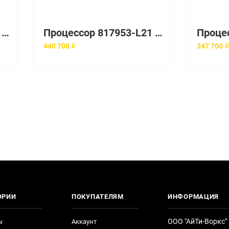
Процессор 801257-L21 HP 2100Mhz
Процессор 817953-L21 HP 2100Mhz
440 700 ₽
347 700 
ОРИИ
ПОКУПАТЕЛЯМ
ИНФОРМАЦИЯ
ООО "АйТи-Воркс"
ы
Аккаунт