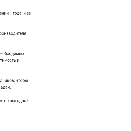
ии 1 года, и ее
производителя
 необходимых
тимость и
дников, чтобы
задач.
ве по выгодной