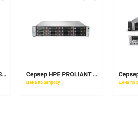
Сервер HP ProLiant DL380 Gen9 2xE5-2690v3 2x16Gb 8SFF P440ar 2GB 1G 4P 2x800W [803861-B21]
Сервер HPE PROLIANT DL380P GEN9 2XE5-2660V4 4X16GB X26 2.5 RW P440AR 12GB 10G 2P 2X800W [852432-B21]
Цена по запросу
Цена по 