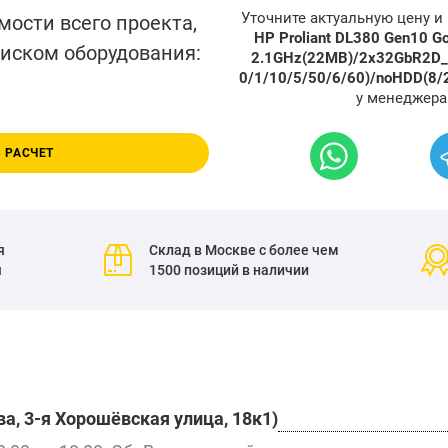
Уточните актуальную цену 
мости всего проекта,
HP Proliant DL380 Gen10 G
писком оборудования:
2.1GHz(22MB)/2x32GbR2D_
0/1/10/5/50/6/60)/noHDD(8
у менеджера
 РАСЧЕТ
я
Склад в Москве с более чем
я
1500 позиций в наличии
а, 3-я Хорошёвская улица, 18к1)