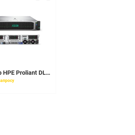
Сервер HPE Proliant DL325 Gen10 7302P Rack(1U)/EPYC16C 3GHz(128MB)/1x16GbR1D_2933/P408i-aFBWC(2GB/RAID 0/1/10/5/50/6/60)/noHDD(8/up10)SFF/ noDVD/iLOstd/5DRHPFans/4x1GbEth/EasyRK/1x800w(2up)
запросу