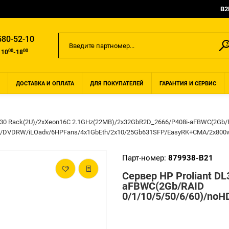
B2
580-52-10
00
00
 10
-18
ДОСТАВКА И ОПЛАТА
ДЛЯ ПОКУПАТЕЛЕЙ
ГАРАНТИЯ И СЕРВИС
 6130 Rack(2U)/2xXeon16C 2.1GHz(22MB)/2x32GbR2D_2666/P408i-aFBWC(2Gb/
FF/DVDRW/iLOadv/6HPFans/4x1GbEth/2x10/25Gb631SFP/EasyRK+CMA/2x800
Парт-номер:
879938-B21
Сервер HP Proliant D
aFBWC(2Gb/RAID
0/1/10/5/50/6/60)/n