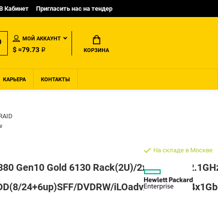
B Кабинет
Пригласить нас на тендер
МОЙ АККАУНТ
$ =79.73 ₽
КОРЗИНА
КАРЬЕРА
КОНТАКТЫ
RAID
w
На складе в Москве
L380 Gen10 Gold 6130 Rack(2U)/2xXeon16C 2.1G
oHDD(8/24+6up)SFF/DVDRW/iLOadv/6HPFans/4x1