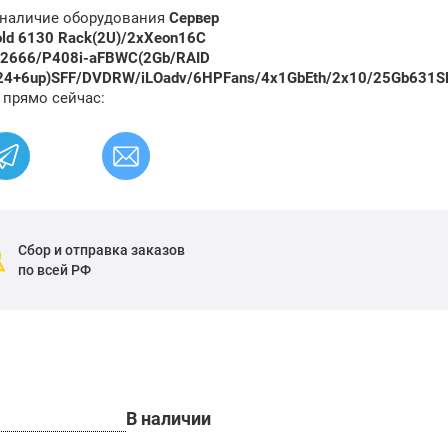
и наличие оборудования
Сервер
old 6130 Rack(2U)/2xXeon16C
2666/P408i-aFBWC(2Gb/RAID
/24+6up)SFF/DVDRW/iLOadv/6HPFans/4x1GbEth/2x10/25Gb63
 прямо сейчас:
Сбор и отправка заказов
по всей РФ
В наличии