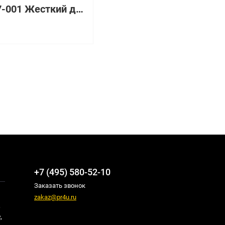
232637-001 Жесткий диск HP Enterprise
+7 (495) 580-52-10
Заказать звонок
zakaz@pr4u.ru
,
,