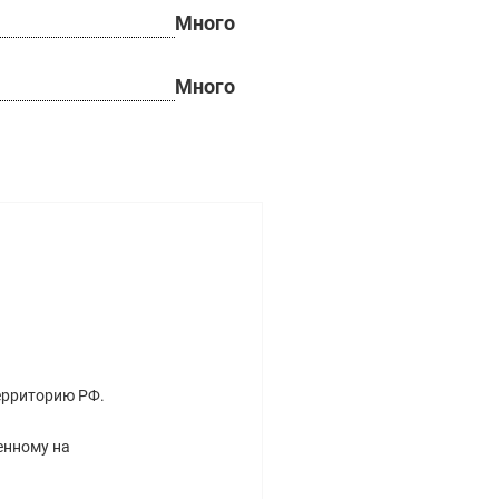
Много
Много
ерриторию РФ.
енному на