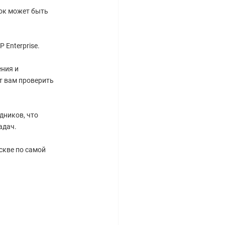
рок может быть
 Enterprise.
ния и
т вам проверить
дников, что
адач.
скве по самой