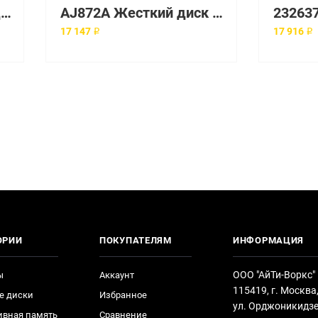
364621-B21 Жесткий диск HP 146.8-GB 15K FC-AL HDD
AJ872A Жесткий диск HP 600-GB 3.5 15K M6412 Fibre
17 147 ₽
17 916 ₽
ОРИИ
ПОКУПАТЕЛЯМ
ИНФОРМАЦИЯ
ООО "АйТи-Воркс"
ы
Аккаунт
115419, г. Москва
е диски
Избранное
ул. Орджоникидзе
ивная память
Сравнение