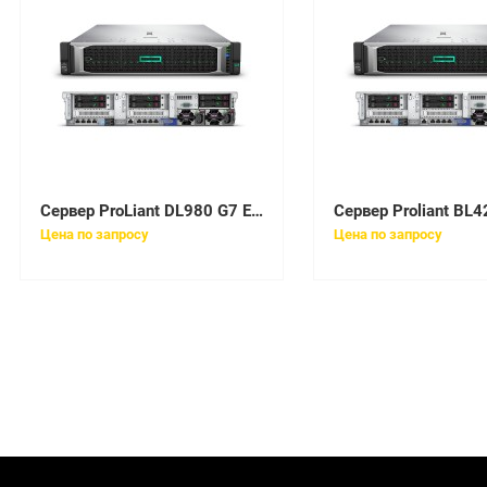
Сервер ProLiant DL980 G7 E7-2860 10-core 4P 8U/SAS/4x(2,26GHz/24mb) up to 8/128R2D-LV(16x8Gb, 8xE7 memory boards)/No SFFHDD(8)/P410i wFBWC(512Mb, RAID5/50/10/0)/4xGigNIC/DVD-RW/4x1,2kW Plat. HPRPS/iLo3 wICE
Цена по запросу
Цена по запросу