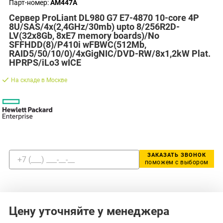
Парт-номер:
AM447A
Сервер ProLiant DL980 G7 E7-4870 10-core 4P
8U/SAS/4x(2,4GHz/30mb) upto 8/256R2D-
LV(32x8Gb, 8xE7 memory boards)/No
SFFHDD(8)/P410i wFBWC(512Mb,
RAID5/50/10/0)/4xGigNIC/DVD-RW/8x1,2kW Plat.
HPRPS/iLo3 wICE
На складе в Москве
ЗАКАЗАТЬ ЗВОНОК
поможем с выбором
Цену уточняйте у менеджера