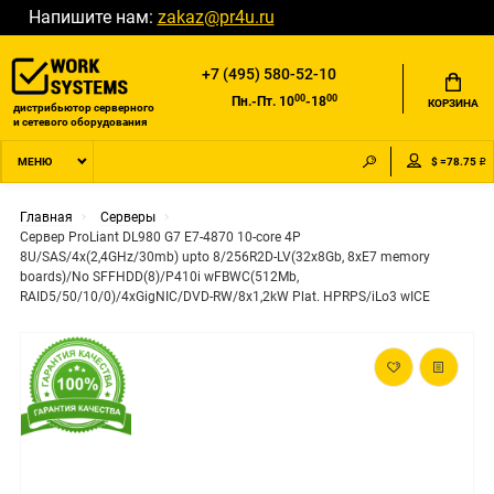
Напишите нам:
zakaz@pr4u.ru
+7 (495) 580-52-10
00
00
Пн.-Пт. 10
-18
КОРЗИНА
дистрибьютор серверного
и сетевого оборудования
$ =78.75 ₽
МЕНЮ
Главная
Серверы
Сервер ProLiant DL980 G7 E7-4870 10-core 4P
8U/SAS/4x(2,4GHz/30mb) upto 8/256R2D-LV(32x8Gb, 8xE7 memory
boards)/No SFFHDD(8)/P410i wFBWC(512Mb,
RAID5/50/10/0)/4xGigNIC/DVD-RW/8x1,2kW Plat. HPRPS/iLo3 wICE