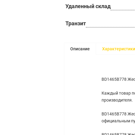
Удаленный склад
Транзит
Описание
Характеристик
BD1465B778 Жест
Каждый товар по
производителя.
BD1465B778 Жест
официальным пу
BD1465B778 Жест