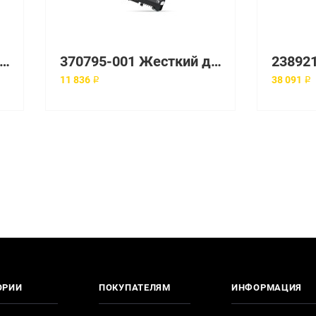
699A Жесткий диск HP 400-GB 10K M6412 FATA
370795-001 Жесткий диск HP Enterprise 3.5" 7200 об/мин
11 836 ₽
38 091 ₽
ОРИИ
ПОКУПАТЕЛЯМ
ИНФОРМАЦИЯ