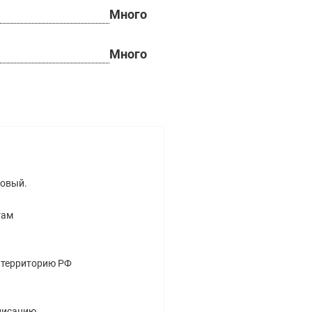
Много
Много
новый.
там
а территорию РФ
писанию,