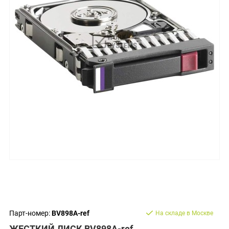
Парт-номер:
BV898A-ref
На складе в Москве
ЖЕСТКИЙ ДИСК BV898A-ref