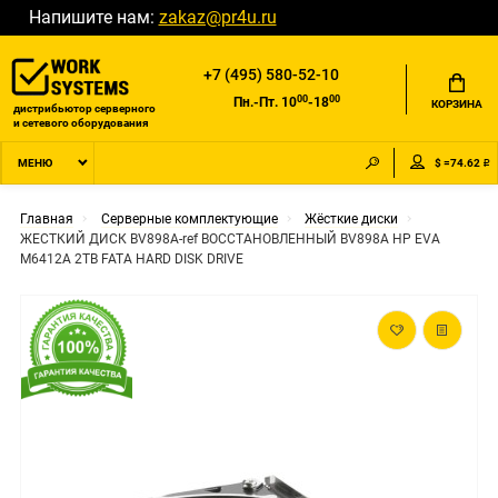
Напишите нам:
zakaz@pr4u.ru
+7 (495) 580-52-10
00
00
Пн.-Пт. 10
-18
КОРЗИНА
дистрибьютор серверного
и сетевого оборудования
$ =74.62 ₽
МЕНЮ
Главная
Серверные комплектующие
Жёсткие диски
ЖЕСТКИЙ ДИСК BV898A-ref ВОССТАНОВЛЕННЫЙ BV898A HP EVA
M6412A 2TB FATA HARD DISK DRIVE