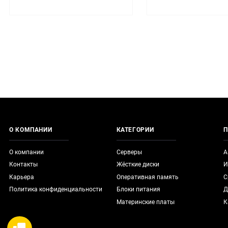
О КОМПАНИИ
КАТЕГОРИИ
П
О компании
Серверы
А
Контакты
Жёсткие диски
И
Карьера
Оперативная память
С
Политика конфиденциальности
Блоки питания
Д
Материнские платы
К