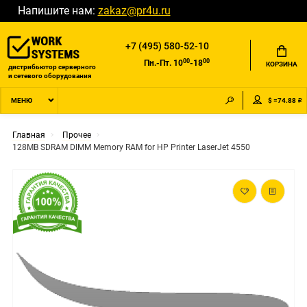
Напишите нам:
zakaz@pr4u.ru
+7 (495) 580-52-10
00
00
Пн.-Пт. 10
-18
КОРЗИНА
дистрибьютор серверного
и сетевого оборудования
$ =74.88 ₽
МЕНЮ
Главная
Прочее
128MB SDRAM DIMM Memory RAM for HP Printer LaserJet 4550