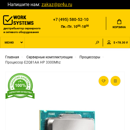
Напишите нам:
zakaz@pr4u.ru
+7 (495) 580-52-10
00
00
Пн.-Пт. 10
-18
КОРЗИНА
дистрибьютор серверного
и сетевого оборудования
$ =78.30 ₽
МЕНЮ
Главная
Серверные комплектующие
Процессоры
Процессор E2Q81AA HP 3300Mhz