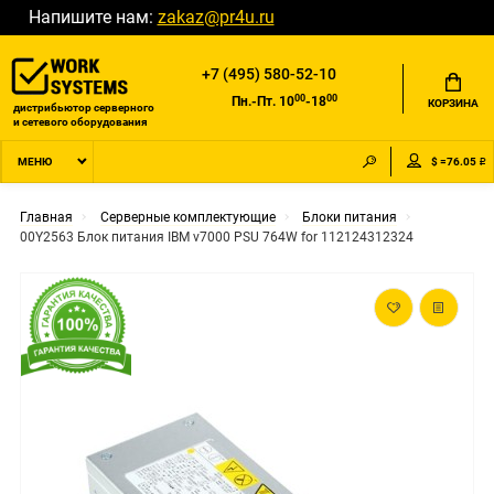
Напишите нам:
zakaz@pr4u.ru
+7 (495) 580-52-10
00
00
Пн.-Пт. 10
-18
КОРЗИНА
дистрибьютор серверного
и сетевого оборудования
$ =76.05 ₽
МЕНЮ
Главная
Серверные комплектующие
Блоки питания
00Y2563 Блок питания IBM v7000 PSU 764W for 112124312324