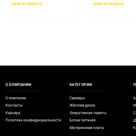
Цена по запросу
Цена по запросу
О КОМПАНИИ
КАТЕГОРИИ
П
О компании
Серверы
А
Контакты
Жёсткие диски
И
Карьера
Оперативная память
С
Политика конфиденциальности
Блоки питания
Д
Материнские платы
К