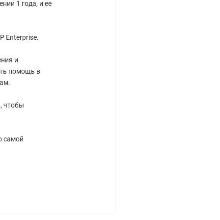
ии 1 года, и ее
 Enterprise.
ния и
ть помощь в
ам.
, чтобы
о самой