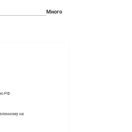
Много
ию РФ
авленному на