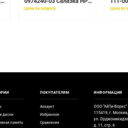
32P1928 Салазки IBM (Lenovo)
0974240-03 Салазка HP 3PAR M6720 LFF Drive Tray
Цена по запросу
Цена по 
ОРИИ
ПОКУПАТЕЛЯМ
ИНФОРМАЦИЯ
ООО "АйТи-Воркс"
ы
Аккаунт
115419, г. Москва
е диски
Избранное
ул. Орджоникидзе
ивная память
Сравнение
д. 11, стр. 6