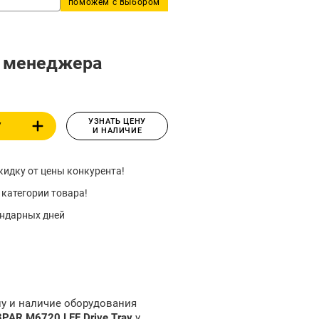
поможем с выбором
у менеджера
УЗНАТЬ ЦЕНУ
У
И НАЛИЧИЕ
идку от цены конкурента!
 категории товара!
ендарных дней
ну и наличие оборудования
PAR M6720 LFF Drive Tray
у