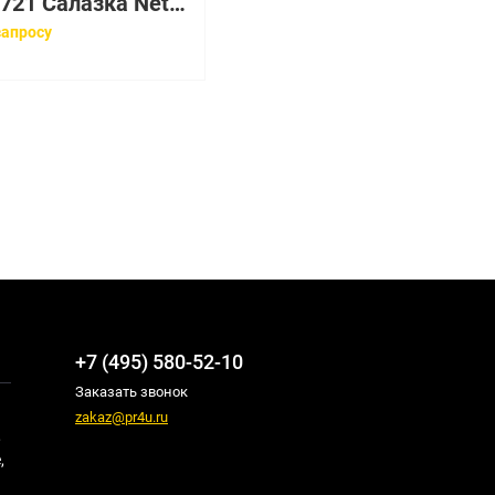
111-00721 Салазка NetApp SAS 2.5 HDD Tray Caddy
запросу
+7 (495) 580-52-10
Заказать звонок
zakaz@pr4u.ru
,
,